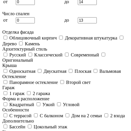
от
до
Число спален
от
до
Отделка фасада
Облицовочный кирпич
Декоративная штукатурка
Дерево
Камень
Архитектурный стиль
Русский
Классический
Современный
Оригинальный
Крыша
Односкатная
Двускатная
Плоская
Вальмовая
Остекление
Панорамное остекление
Второй свет
Гараж
1 гараж
2 гаража
Форма и расположение
Квадратный
Узкий
Угловой
Особенности
С террасой
С балконом
Дом на 2 семьи
2 входа
Дополнительно
Бассейн
Цокольный этаж