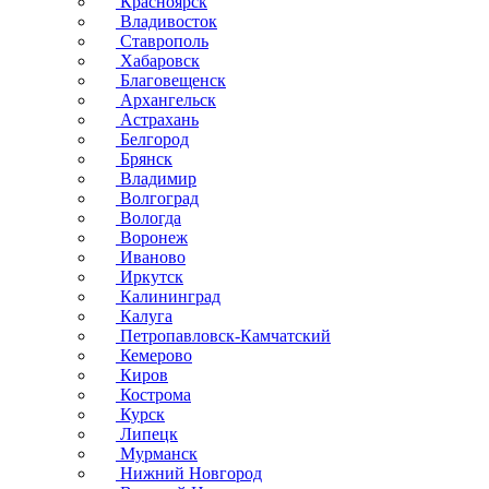
Красноярск
Владивосток
Ставрополь
Хабаровск
Благовещенск
Архангельск
Астрахань
Белгород
Брянск
Владимир
Волгоград
Вологда
Воронеж
Иваново
Иркутск
Калининград
Калуга
Петропавловск-Камчатский
Кемерово
Киров
Кострома
Курск
Липецк
Мурманск
Нижний Новгород