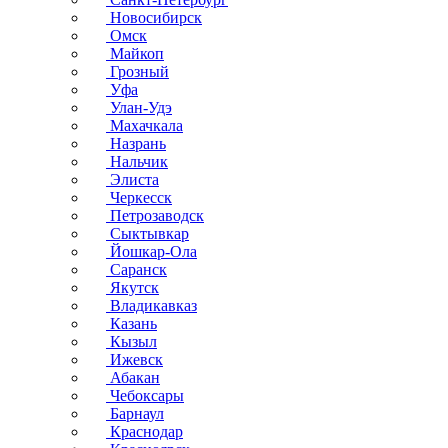
Новосибирск
Омск
Майкоп
Грозный
Уфа
Улан-Удэ
Махачкала
Назрань
Нальчик
Элиста
Черкесск
Петрозаводск
Сыктывкар
Йошкар-Ола
Саранск
Якутск
Владикавказ
Казань
Кызыл
Ижевск
Абакан
Чебоксары
Барнаул
Краснодар