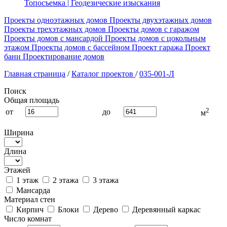
Топосъемка | Геодезические изыскания
Проекты одноэтажных домов
Проекты двухэтажных домов
Проекты трехэтажных домов
Проекты домов с гаражом
Проекты домов с мансардой
Проекты домов с цокольным
этажом
Проекты домов с бассейном
Проект гаража
Проект
бани
Проектирование домов
Главная страница
/
Каталог проектов
/
035-001-Л
Поиск
Общая площадь
2
от
до
м
Ширина
Длина
Этажей
1 этаж
2 этажа
3 этажа
Мансарда
Материал стен
Кирпич
Блоки
Дерево
Деревянный каркас
Число комнат