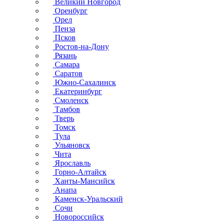
Великий Новгород
Оренбург
Орел
Пенза
Псков
Ростов-на-Дону
Рязань
Самара
Саратов
Южно-Сахалинск
Екатеринбург
Смоленск
Тамбов
Тверь
Томск
Тула
Ульяновск
Чита
Ярославль
Горно-Алтайск
Ханты-Мансийск
Анапа
Каменск-Уральский
Сочи
Новороссийск