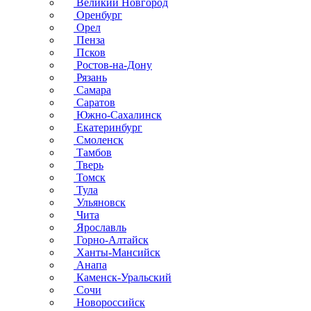
Великий Новгород
Оренбург
Орел
Пенза
Псков
Ростов-на-Дону
Рязань
Самара
Саратов
Южно-Сахалинск
Екатеринбург
Смоленск
Тамбов
Тверь
Томск
Тула
Ульяновск
Чита
Ярославль
Горно-Алтайск
Ханты-Мансийск
Анапа
Каменск-Уральский
Сочи
Новороссийск