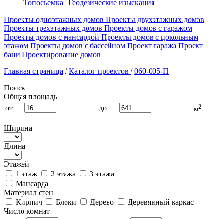
Топосъемка | Геодезические изыскания
Проекты одноэтажных домов
Проекты двухэтажных домов
Проекты трехэтажных домов
Проекты домов с гаражом
Проекты домов с мансардой
Проекты домов с цокольным
этажом
Проекты домов с бассейном
Проект гаража
Проект
бани
Проектирование домов
Главная страница
/
Каталог проектов
/
060-005-П
Поиск
Общая площадь
2
от
до
м
Ширина
Длина
Этажей
1 этаж
2 этажа
3 этажа
Мансарда
Материал стен
Кирпич
Блоки
Дерево
Деревянный каркас
Число комнат