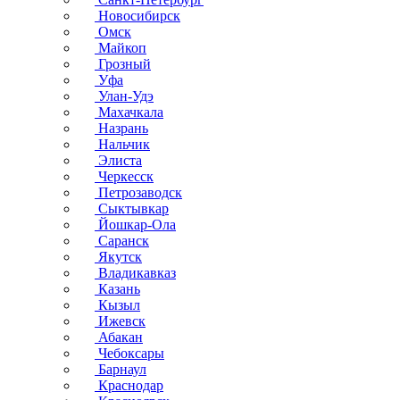
Новосибирск
Омск
Майкоп
Грозный
Уфа
Улан-Удэ
Махачкала
Назрань
Нальчик
Элиста
Черкесск
Петрозаводск
Сыктывкар
Йошкар-Ола
Саранск
Якутск
Владикавказ
Казань
Кызыл
Ижевск
Абакан
Чебоксары
Барнаул
Краснодар