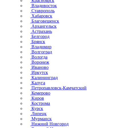
Красноярск
Владивосток
Ставрополь
Хабаровск
Благовещенск
Архангельск
Астрахань
Белгород
Брянск
Владимир
Волгоград
Вологда
Воронеж
Иваново
Иркутск
Калининград
Калуга
Петропавловск-Камчатский
Кемерово
Киров
Кострома
Курск
Липецк
Мурманск
Нижний Новгород