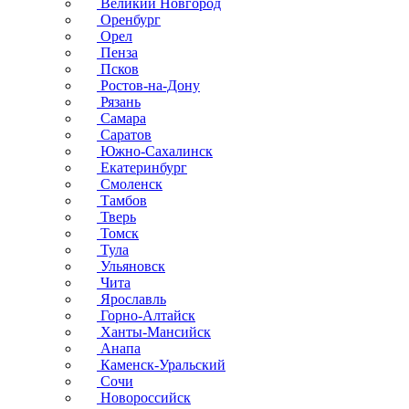
Великий Новгород
Оренбург
Орел
Пенза
Псков
Ростов-на-Дону
Рязань
Самара
Саратов
Южно-Сахалинск
Екатеринбург
Смоленск
Тамбов
Тверь
Томск
Тула
Ульяновск
Чита
Ярославль
Горно-Алтайск
Ханты-Мансийск
Анапа
Каменск-Уральский
Сочи
Новороссийск