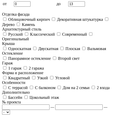
от
до
Отделка фасада
Облицовочный кирпич
Декоративная штукатурка
Дерево
Камень
Архитектурный стиль
Русский
Классический
Современный
Оригинальный
Крыша
Односкатная
Двускатная
Плоская
Вальмовая
Остекление
Панорамное остекление
Второй свет
Гараж
1 гараж
2 гаража
Форма и расположение
Квадратный
Узкий
Угловой
Особенности
С террасой
С балконом
Дом на 2 семьи
2 входа
Дополнительно
Бассейн
Цокольный этаж
№ проекта
—
—