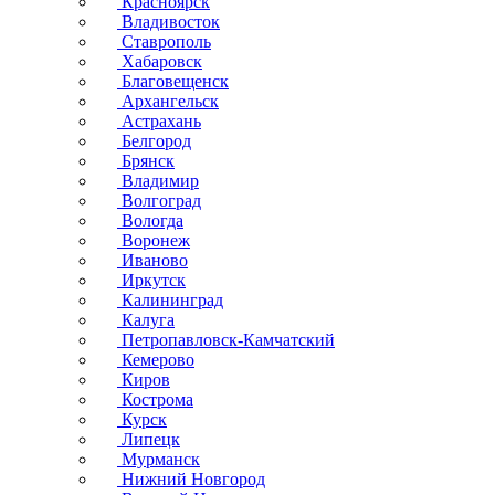
Красноярск
Владивосток
Ставрополь
Хабаровск
Благовещенск
Архангельск
Астрахань
Белгород
Брянск
Владимир
Волгоград
Вологда
Воронеж
Иваново
Иркутск
Калининград
Калуга
Петропавловск-Камчатский
Кемерово
Киров
Кострома
Курск
Липецк
Мурманск
Нижний Новгород