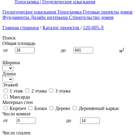
Топосъемка | Геодезические изыскания
Геологические изыскания
Топосъемка
Готовые проекты домов
Фундаменты
Дизайн интерьера
Строительство домов
Главная страница
/
Каталог проектов
/
120-005-Л
Поиск
Общая площадь
2
от
до
м
Ширина
Длина
Этажей
1 этаж
2 этажа
3 этажа
Мансарда
Материал стен
Кирпич
Блоки
Дерево
Деревянный каркас
Число комнат
от
до
Число спален