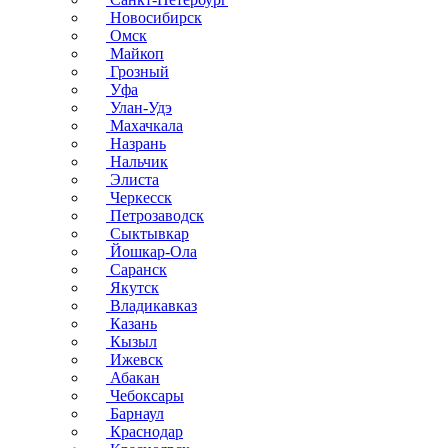
Новосибирск
Омск
Майкоп
Грозный
Уфа
Улан-Удэ
Махачкала
Назрань
Нальчик
Элиста
Черкесск
Петрозаводск
Сыктывкар
Йошкар-Ола
Саранск
Якутск
Владикавказ
Казань
Кызыл
Ижевск
Абакан
Чебоксары
Барнаул
Краснодар