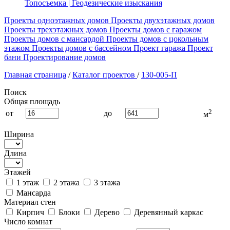
Топосъемка | Геодезические изыскания
Проекты одноэтажных домов
Проекты двухэтажных домов
Проекты трехэтажных домов
Проекты домов с гаражом
Проекты домов с мансардой
Проекты домов с цокольным
этажом
Проекты домов с бассейном
Проект гаража
Проект
бани
Проектирование домов
Главная страница
/
Каталог проектов
/
130-005-П
Поиск
Общая площадь
2
от
до
м
Ширина
Длина
Этажей
1 этаж
2 этажа
3 этажа
Мансарда
Материал стен
Кирпич
Блоки
Дерево
Деревянный каркас
Число комнат