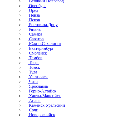
Великий Новгород
Оренбург
Орел
Пенза
Псков
Ростов-на-Дону
Рязань
Самара
Саратов
Южно-Сахалинск
Екатеринбург
Смоленск
Тамбов
Тверь
Томск
Тула
Ульяновск
Чита
Ярославль
Горно-Алтайск
Ханты-Мансийск
Анапа
Каменск-Уральский
Сочи
Новороссийск