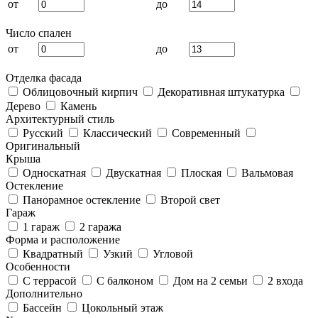
от
до
Число спален
от
до
Отделка фасада
Облицовочный кирпич
Декоративная штукатурка
Дерево
Камень
Архитектурный стиль
Русский
Классический
Современный
Оригинальный
Крыша
Односкатная
Двускатная
Плоская
Вальмовая
Остекление
Панорамное остекление
Второй свет
Гараж
1 гараж
2 гаража
Форма и расположение
Квадратный
Узкий
Угловой
Особенности
С террасой
С балконом
Дом на 2 семьи
2 входа
Дополнительно
Бассейн
Цокольный этаж