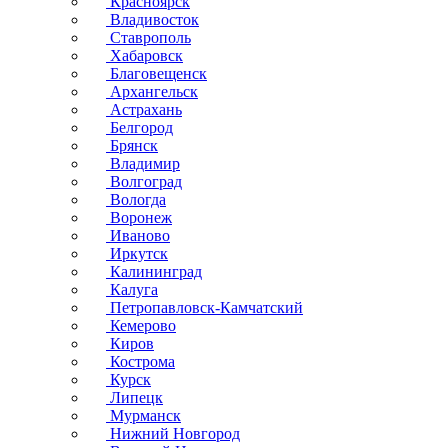
Красноярск
Владивосток
Ставрополь
Хабаровск
Благовещенск
Архангельск
Астрахань
Белгород
Брянск
Владимир
Волгоград
Вологда
Воронеж
Иваново
Иркутск
Калининград
Калуга
Петропавловск-Камчатский
Кемерово
Киров
Кострома
Курск
Липецк
Мурманск
Нижний Новгород