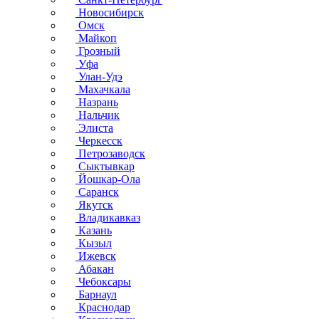
Новосибирск
Омск
Майкоп
Грозный
Уфа
Улан-Удэ
Махачкала
Назрань
Нальчик
Элиста
Черкесск
Петрозаводск
Сыктывкар
Йошкар-Ола
Саранск
Якутск
Владикавказ
Казань
Кызыл
Ижевск
Абакан
Чебоксары
Барнаул
Краснодар