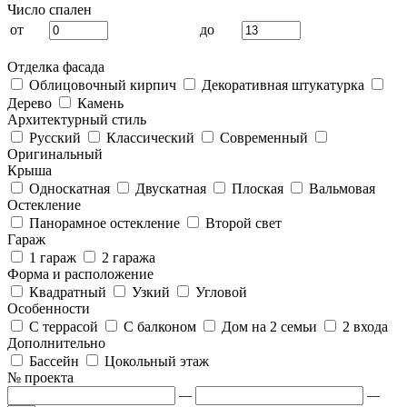
Число спален
от
до
Отделка фасада
Облицовочный кирпич
Декоративная штукатурка
Дерево
Камень
Архитектурный стиль
Русский
Классический
Современный
Оригинальный
Крыша
Односкатная
Двускатная
Плоская
Вальмовая
Остекление
Панорамное остекление
Второй свет
Гараж
1 гараж
2 гаража
Форма и расположение
Квадратный
Узкий
Угловой
Особенности
С террасой
С балконом
Дом на 2 семьи
2 входа
Дополнительно
Бассейн
Цокольный этаж
№ проекта
—
—