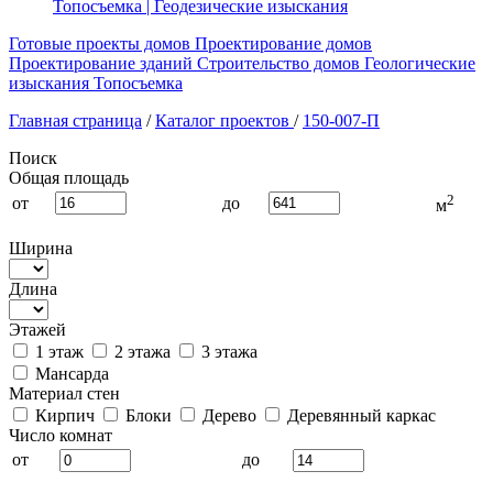
Топосъемка | Геодезические изыскания
Готовые проекты домов
Проектирование домов
Проектирование зданий
Строительство домов
Геологические
изыскания
Топосъемка
Главная страница
/
Каталог проектов
/
150-007-П
Поиск
Общая площадь
2
от
до
м
Ширина
Длина
Этажей
1 этаж
2 этажа
3 этажа
Мансарда
Материал стен
Кирпич
Блоки
Дерево
Деревянный каркас
Число комнат
от
до