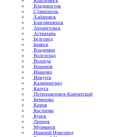
Красноярск
Владивосток
Ставрополь
Хабаровск
Благовещенск
Архангельск
Астрахань
Белгород
Брянск
Владимир
Волгоград
Вологда
Воронеж
Иваново
Иркутск
Калининград
Калуга
Петропавловск-Камчатский
Кемерово
Киров
Кострома
Курск
Липецк
Мурманск
Нижний Новгород