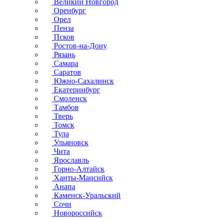
Великий Новгород
Оренбург
Орел
Пенза
Псков
Ростов-на-Дону
Рязань
Самара
Саратов
Южно-Сахалинск
Екатеринбург
Смоленск
Тамбов
Тверь
Томск
Тула
Ульяновск
Чита
Ярославль
Горно-Алтайск
Ханты-Мансийск
Анапа
Каменск-Уральский
Сочи
Новороссийск