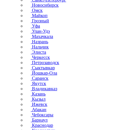
Новосибирск
Омск
Майкоп
Грозный
Уфа
Улан-Удэ
Махачкала
Назрань
Нальчик
Элиста
Черкесск
Петрозаводск
Сыктывкар
Йошкар-Ола
Саранск
Якутск
Владикавказ
Казань
Кызыл
Ижевск
Абакан
Чебоксары
Барнаул
Краснодар