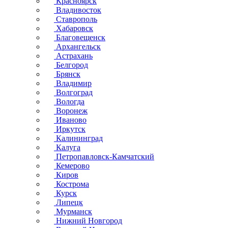
Красноярск
Владивосток
Ставрополь
Хабаровск
Благовещенск
Архангельск
Астрахань
Белгород
Брянск
Владимир
Волгоград
Вологда
Воронеж
Иваново
Иркутск
Калининград
Калуга
Петропавловск-Камчатский
Кемерово
Киров
Кострома
Курск
Липецк
Мурманск
Нижний Новгород