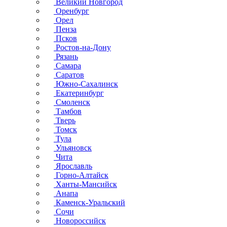
Великий Новгород
Оренбург
Орел
Пенза
Псков
Ростов-на-Дону
Рязань
Самара
Саратов
Южно-Сахалинск
Екатеринбург
Смоленск
Тамбов
Тверь
Томск
Тула
Ульяновск
Чита
Ярославль
Горно-Алтайск
Ханты-Мансийск
Анапа
Каменск-Уральский
Сочи
Новороссийск