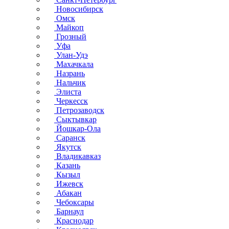
Новосибирск
Омск
Майкоп
Грозный
Уфа
Улан-Удэ
Махачкала
Назрань
Нальчик
Элиста
Черкесск
Петрозаводск
Сыктывкар
Йошкар-Ола
Саранск
Якутск
Владикавказ
Казань
Кызыл
Ижевск
Абакан
Чебоксары
Барнаул
Краснодар