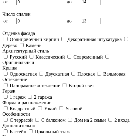
от
до
Число спален
от
до
Отделка фасада
Облицовочный кирпич
Декоративная штукатурка
Дерево
Камень
Архитектурный стиль
Русский
Классический
Современный
Оригинальный
Крыша
Односкатная
Двускатная
Плоская
Вальмовая
Остекление
Панорамное остекление
Второй свет
Гараж
1 гараж
2 гаража
Форма и расположение
Квадратный
Узкий
Угловой
Особенности
С террасой
С балконом
Дом на 2 семьи
2 входа
Дополнительно
Бассейн
Цокольный этаж