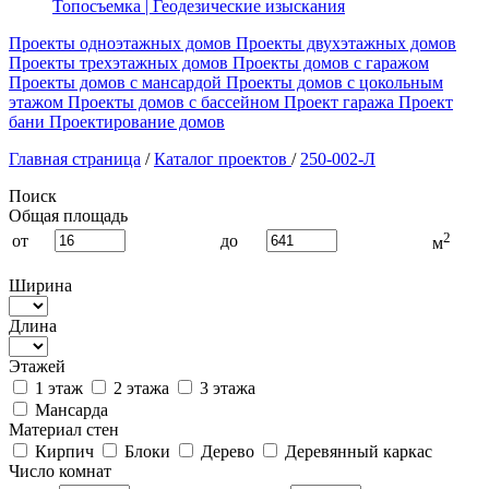
Топосъемка | Геодезические изыскания
Проекты одноэтажных домов
Проекты двухэтажных домов
Проекты трехэтажных домов
Проекты домов с гаражом
Проекты домов с мансардой
Проекты домов с цокольным
этажом
Проекты домов с бассейном
Проект гаража
Проект
бани
Проектирование домов
Главная страница
/
Каталог проектов
/
250-002-Л
Поиск
Общая площадь
2
от
до
м
Ширина
Длина
Этажей
1 этаж
2 этажа
3 этажа
Мансарда
Материал стен
Кирпич
Блоки
Дерево
Деревянный каркас
Число комнат