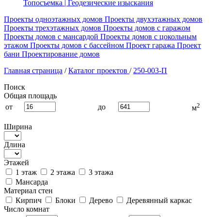
Топосъемка | Геодезические изыскания
Проекты одноэтажных домов
Проекты двухэтажных домов
Проекты трехэтажных домов
Проекты домов с гаражом
Проекты домов с мансардой
Проекты домов с цокольным
этажом
Проекты домов с бассейном
Проект гаража
Проект
бани
Проектирование домов
Главная страница
/
Каталог проектов
/
250-003-П
Поиск
Общая площадь
2
от
до
м
Ширина
Длина
Этажей
1 этаж
2 этажа
3 этажа
Мансарда
Материал стен
Кирпич
Блоки
Дерево
Деревянный каркас
Число комнат