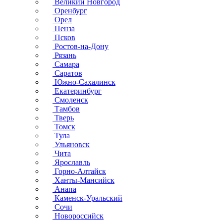
Великий Новгород
Оренбург
Орел
Пенза
Псков
Ростов-на-Дону
Рязань
Самара
Саратов
Южно-Сахалинск
Екатеринбург
Смоленск
Тамбов
Тверь
Томск
Тула
Ульяновск
Чита
Ярославль
Горно-Алтайск
Ханты-Мансийск
Анапа
Каменск-Уральский
Сочи
Новороссийск