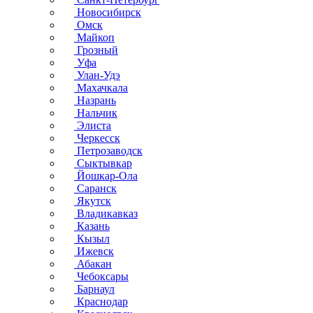
Новосибирск
Омск
Майкоп
Грозный
Уфа
Улан-Удэ
Махачкала
Назрань
Нальчик
Элиста
Черкесск
Петрозаводск
Сыктывкар
Йошкар-Ола
Саранск
Якутск
Владикавказ
Казань
Кызыл
Ижевск
Абакан
Чебоксары
Барнаул
Краснодар