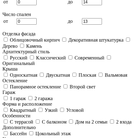
от
до
Число спален
от
до
Отделка фасада
Облицовочный кирпич
Декоративная штукатурка
Дерево
Камень
Архитектурный стиль
Русский
Классический
Современный
Оригинальный
Крыша
Односкатная
Двускатная
Плоская
Вальмовая
Остекление
Панорамное остекление
Второй свет
Гараж
1 гараж
2 гаража
Форма и расположение
Квадратный
Узкий
Угловой
Особенности
С террасой
С балконом
Дом на 2 семьи
2 входа
Дополнительно
Бассейн
Цокольный этаж