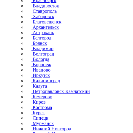
Красноярск
Владивосток
Ставрополь
Хабаровск
Благовещенск
Архангельск
Астрахань
Белгород
Брянск
Владимир
Волгоград
Вологда
Воронеж
Иваново
Иркутск
Калининград
Калуга
Петропавловск-Камчатский
Кемерово
Киров
Кострома
Курск
Липецк
Мурманск
Нижний Новгород