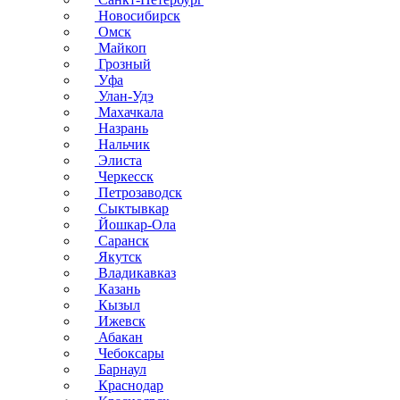
Новосибирск
Омск
Майкоп
Грозный
Уфа
Улан-Удэ
Махачкала
Назрань
Нальчик
Элиста
Черкесск
Петрозаводск
Сыктывкар
Йошкар-Ола
Саранск
Якутск
Владикавказ
Казань
Кызыл
Ижевск
Абакан
Чебоксары
Барнаул
Краснодар