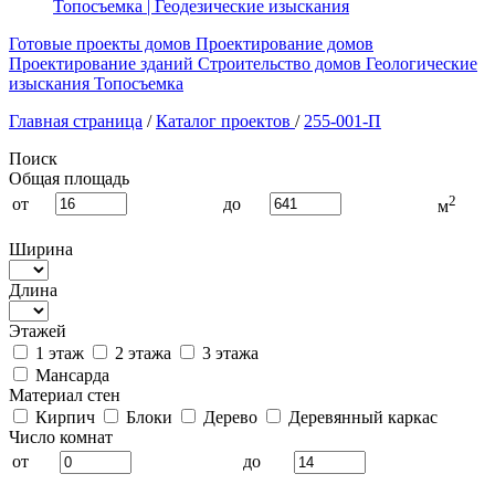
Топосъемка | Геодезические изыскания
Готовые проекты домов
Проектирование домов
Проектирование зданий
Строительство домов
Геологические
изыскания
Топосъемка
Главная страница
/
Каталог проектов
/
255-001-П
Поиск
Общая площадь
2
от
до
м
Ширина
Длина
Этажей
1 этаж
2 этажа
3 этажа
Мансарда
Материал стен
Кирпич
Блоки
Дерево
Деревянный каркас
Число комнат
от
до