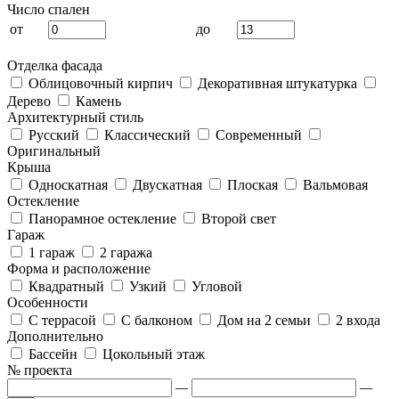
Число спален
от
до
Отделка фасада
Облицовочный кирпич
Декоративная штукатурка
Дерево
Камень
Архитектурный стиль
Русский
Классический
Современный
Оригинальный
Крыша
Односкатная
Двускатная
Плоская
Вальмовая
Остекление
Панорамное остекление
Второй свет
Гараж
1 гараж
2 гаража
Форма и расположение
Квадратный
Узкий
Угловой
Особенности
С террасой
С балконом
Дом на 2 семьи
2 входа
Дополнительно
Бассейн
Цокольный этаж
№ проекта
—
—