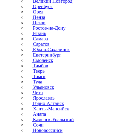
Великий Новгород
Оренбург
Орел
Пенза
Псков
Ростов-на-Дону
Рязань
Самара
Саратов
Южно-Сахалинск
Екатеринбург
Смоленск
Тамбов
Тверь
Томск
Тула
Ульяновск
Чита
Ярославль
Горно-Алтайск
Ханты-Мансийск
Анапа
Каменск-Уральский
Сочи
Новороссийск