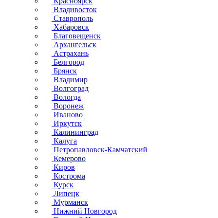
Красноярск
Владивосток
Ставрополь
Хабаровск
Благовещенск
Архангельск
Астрахань
Белгород
Брянск
Владимир
Волгоград
Вологда
Воронеж
Иваново
Иркутск
Калининград
Калуга
Петропавловск-Камчатский
Кемерово
Киров
Кострома
Курск
Липецк
Мурманск
Нижний Новгород