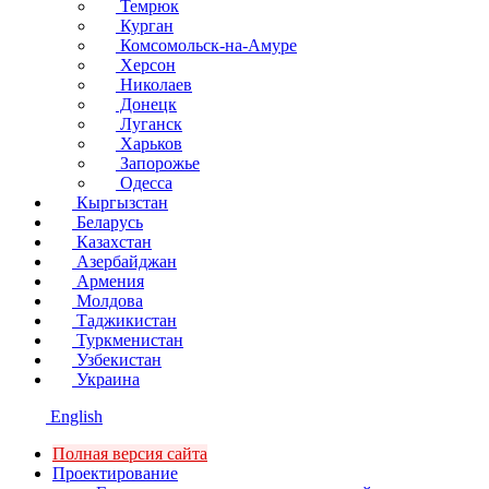
Темрюк
Курган
Комсомольск-на-Амуре
Херсон
Николаев
Донецк
Луганск
Харьков
Запорожье
Одесса
Кыргызстан
Беларусь
Казахстан
Азербайджан
Армения
Молдова
Таджикистан
Туркменистан
Узбекистан
Украина
English
Полная версия сайта
Проектирование