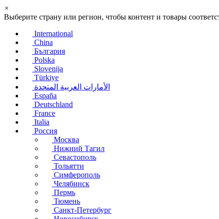
×
Выберите страну или регион, чтобы контент и товары соотве
International
China
България
Polska
Slovenija
Türkiye
الأمارات العربية المتحدة
España
Deutschland
France
Italia
Россия
Москва
Нижний Тагил
Севастополь
Тольятти
Симферополь
Челябинск
Пермь
Тюмень
Санкт-Петербург
Новосибирск