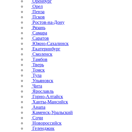
Оренбург
Орел
Пенза
Псков
Ростов-на-Дону
Рязань
Самара
Саратов
Южно-Сахалинск
Екатеринбург
Смоленск
Тамбов
Тверь
Томск
Тула
Ульяновск
Чита
Ярославль
Горно-Алтайск
Ханты-Мансийск
Анапа
Каменск-Уральский
Сочи
Новороссийск
Геленджик