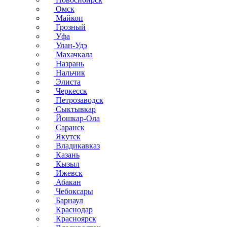
Омск
Майкоп
Грозный
Уфа
Улан-Удэ
Махачкала
Назрань
Нальчик
Элиста
Черкесск
Петрозаводск
Сыктывкар
Йошкар-Ола
Саранск
Якутск
Владикавказ
Казань
Кызыл
Ижевск
Абакан
Чебоксары
Барнаул
Краснодар
Красноярск