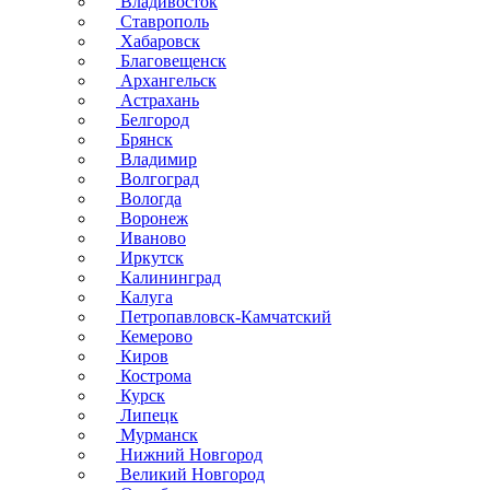
Владивосток
Ставрополь
Хабаровск
Благовещенск
Архангельск
Астрахань
Белгород
Брянск
Владимир
Волгоград
Вологда
Воронеж
Иваново
Иркутск
Калининград
Калуга
Петропавловск-Камчатский
Кемерово
Киров
Кострома
Курск
Липецк
Мурманск
Нижний Новгород
Великий Новгород